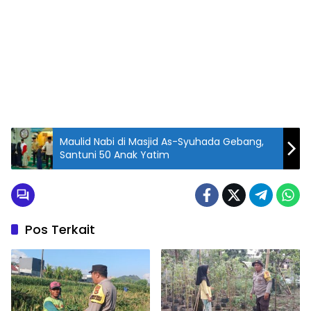
Maulid Nabi di Masjid As-Syuhada Gebang,
Santuni 50 Anak Yatim
Pos Terkait