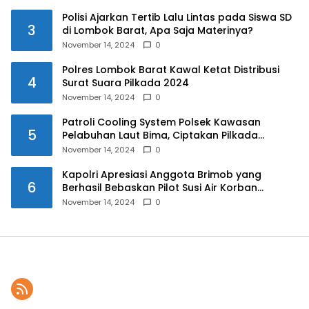
Polisi Ajarkan Tertib Lalu Lintas pada Siswa SD
3
di Lombok Barat, Apa Saja Materinya?
November 14, 2024
0
Polres Lombok Barat Kawal Ketat Distribusi
4
Surat Suara Pilkada 2024
November 14, 2024
0
Patroli Cooling System Polsek Kawasan
5
Pelabuhan Laut Bima, Ciptakan Pilkada
Serentak 2024 yang Aman dan Damai
November 14, 2024
0
Kapolri Apresiasi Anggota Brimob yang
6
Berhasil Bebaskan Pilot Susi Air Korban
Penyanderaan KKB
November 14, 2024
0