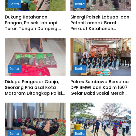
Berita
Berita
Dukung Ketahanan
Sinergi Polsek Labuapi dan
Pangan, Polsek Labuapi
Petani Lombok Barat
Turun Tangan Dampingi
Perkuat Ketahanan
Petani di Desa Karang
Pangan Nasional
Bongkot
Berita
Berita
Diduga Pengedar Ganja,
Polres Sumbawa Bersama
Seorang Pria asal Kota
DPP BMWI dan Kodim 1607
Mataram Ditangkap Polisi
Gelar Bakti Sosial Merah
di Sumbawa Barat
Putih di Ponpes Arrahman
Hidayatullah
Berita
Berita