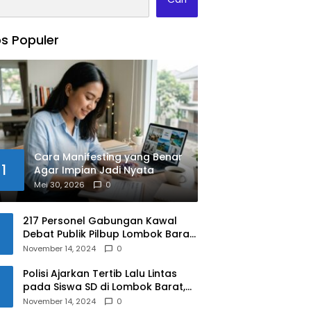
s Populer
Cara Manifesting yang Benar
1
Agar Impian Jadi Nyata
Mei 30, 2026
0
217 Personel Gabungan Kawal
Debat Publik Pilbup Lombok Barat
2024
November 14, 2024
0
Polisi Ajarkan Tertib Lalu Lintas
pada Siswa SD di Lombok Barat,
Apa Saja Materinya?
November 14, 2024
0