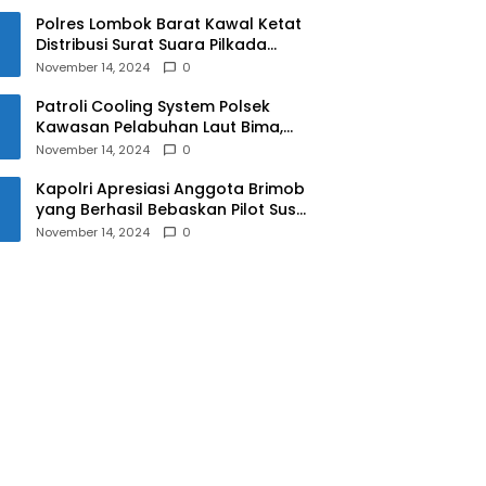
Polres Lombok Barat Kawal Ketat
Distribusi Surat Suara Pilkada
2024
November 14, 2024
0
Patroli Cooling System Polsek
Kawasan Pelabuhan Laut Bima,
Ciptakan Pilkada Serentak 2024
November 14, 2024
0
yang Aman dan Damai
Kapolri Apresiasi Anggota Brimob
yang Berhasil Bebaskan Pilot Susi
Air Korban Penyanderaan KKB
November 14, 2024
0