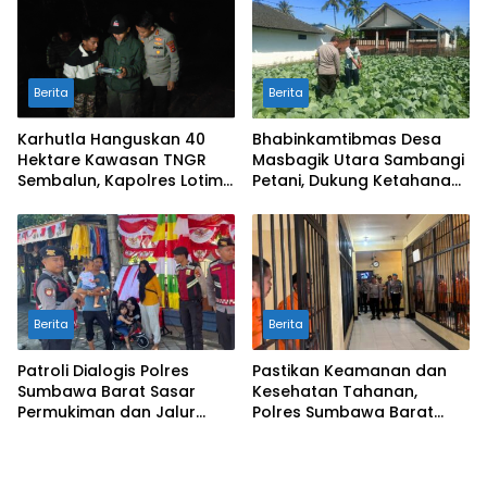
Berita
Berita
Karhutla Hanguskan 40
Bhabinkamtibmas Desa
Hektare Kawasan TNGR
Masbagik Utara Sambangi
Sembalun, Kapolres Lotim
Petani, Dukung Ketahanan
Turun Langsung Padamkan
Pangan dan Swasembada
Api
Pangan
Berita
Berita
Patroli Dialogis Polres
Pastikan Keamanan dan
Sumbawa Barat Sasar
Kesehatan Tahanan,
Permukiman dan Jalur
Polres Sumbawa Barat
Ramai, Jaga Kamtibmas
Intensifkan Pengecekan
Tetap Kondusif
Rutan Secara Berkala