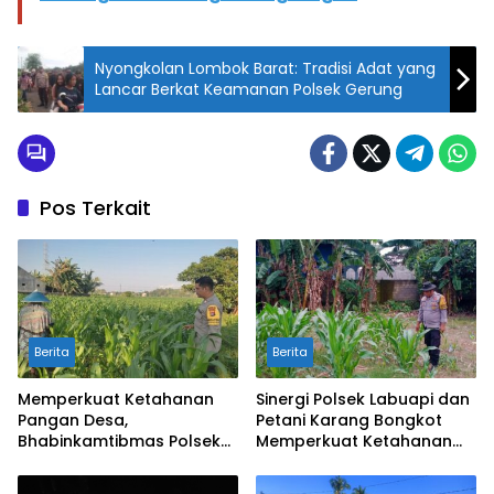
Nyongkolan Lombok Barat: Tradisi Adat yang
Lancar Berkat Keamanan Polsek Gerung
Pos Terkait
Berita
Berita
Memperkuat Ketahanan
Sinergi Polsek Labuapi dan
Pangan Desa,
Petani Karang Bongkot
Bhabinkamtibmas Polsek
Memperkuat Ketahanan
Labuapi Dampingi Petani
Pangan Nasional
Kuranji Dalang