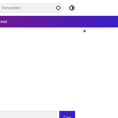
sial
×
Cari