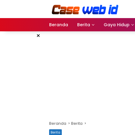
Langsung
ke
konten
Beranda
Berita
Gaya Hidup
×
Beranda
Berita
Berita