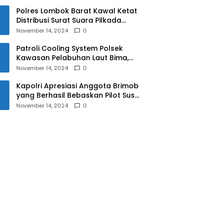
Polres Lombok Barat Kawal Ketat
Distribusi Surat Suara Pilkada
2024
November 14, 2024
0
Patroli Cooling System Polsek
Kawasan Pelabuhan Laut Bima,
Ciptakan Pilkada Serentak 2024
November 14, 2024
0
yang Aman dan Damai
Kapolri Apresiasi Anggota Brimob
yang Berhasil Bebaskan Pilot Susi
Air Korban Penyanderaan KKB
November 14, 2024
0