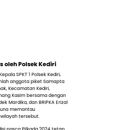
s oleh Polsek Kediri
Kepala SPKT 1 Polsek Kediri,
mlah anggota piket Samapta
mak, Kecamatan Kediri,
anang Kasim bersama dengan
ek Mardika, dan BRIPKA Erizal
 guna memantau
wilayah tersebut.
si pasca Pilkada 2024 tetap