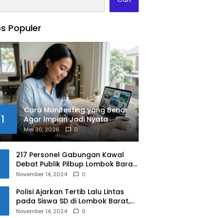
s Populer
Cara Manifesting yang Benar
1
Agar Impian Jadi Nyata
Mei 30, 2026
0
217 Personel Gabungan Kawal
Debat Publik Pilbup Lombok Barat
2024
November 14, 2024
0
Polisi Ajarkan Tertib Lalu Lintas
pada Siswa SD di Lombok Barat,
Apa Saja Materinya?
November 14, 2024
0