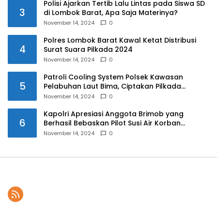
Polisi Ajarkan Tertib Lalu Lintas pada Siswa SD
3
di Lombok Barat, Apa Saja Materinya?
November 14, 2024
0
Polres Lombok Barat Kawal Ketat Distribusi
4
Surat Suara Pilkada 2024
November 14, 2024
0
Patroli Cooling System Polsek Kawasan
5
Pelabuhan Laut Bima, Ciptakan Pilkada
Serentak 2024 yang Aman dan Damai
November 14, 2024
0
Kapolri Apresiasi Anggota Brimob yang
6
Berhasil Bebaskan Pilot Susi Air Korban
Penyanderaan KKB
November 14, 2024
0