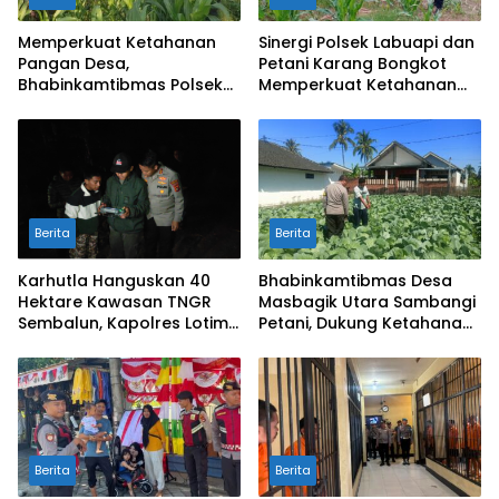
Memperkuat Ketahanan
Sinergi Polsek Labuapi dan
Pangan Desa,
Petani Karang Bongkot
Bhabinkamtibmas Polsek
Memperkuat Ketahanan
Labuapi Dampingi Petani
Pangan Nasional
Kuranji Dalang
Berita
Berita
Karhutla Hanguskan 40
Bhabinkamtibmas Desa
Hektare Kawasan TNGR
Masbagik Utara Sambangi
Sembalun, Kapolres Lotim
Petani, Dukung Ketahanan
Turun Langsung Padamkan
Pangan dan Swasembada
Api
Pangan
Berita
Berita