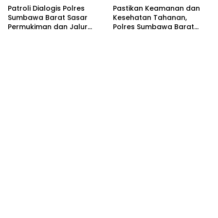
Patroli Dialogis Polres
Pastikan Keamanan dan
Sumbawa Barat Sasar
Kesehatan Tahanan,
Permukiman dan Jalur
Polres Sumbawa Barat
Ramai, Jaga Kamtibmas
Intensifkan Pengecekan
Tetap Kondusif
Rutan Secara Berkala