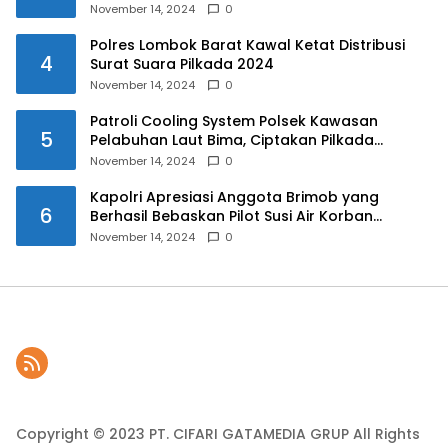
November 14, 2024
0
Polres Lombok Barat Kawal Ketat Distribusi
4
Surat Suara Pilkada 2024
November 14, 2024
0
Patroli Cooling System Polsek Kawasan
5
Pelabuhan Laut Bima, Ciptakan Pilkada
Serentak 2024 yang Aman dan Damai
November 14, 2024
0
Kapolri Apresiasi Anggota Brimob yang
6
Berhasil Bebaskan Pilot Susi Air Korban
Penyanderaan KKB
November 14, 2024
0
Copyright © 2023 PT. CIFARI GATAMEDIA GRUP All Rights