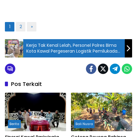
1
2
»
Kerja Tak Kenal Lelah, Personel Polres Bima
Kota Kawal Pergeseran Logistik Pemilukada
dari PPK ke KPU
Pos Terkait
Berita
Bali Nusra
Sinergi Kawal Pariwisata
Gotong Royong Babinsa