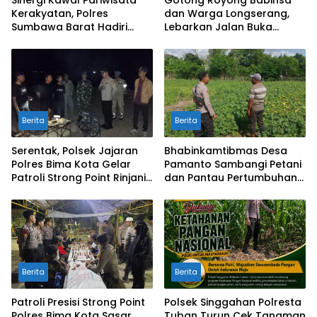
Kerakyatan, Polres
dan Warga Longserang,
Sumbawa Barat Hadiri
Lebarkan Jalan Buka
“Jalan Perjuangan dan
Harapan
Sharing Pengelolaan
Pariwisata Bendungan Tiu
Suntuk”
Berita
Berita
Serentak, Polsek Jajaran
Bhabinkamtibmas Desa
Polres Bima Kota Gelar
Pamanto Sambangi Petani
Patroli Strong Point Rinjani
dan Pantau Pertumbuhan
di Sejumlah Titik Rawan
Tanaman Kacang Kedelai
Berita
Berita
Patroli Presisi Strong Point
Polsek Singgahan Polresta
Polres Bima Kota Sasar
Tuban Turun Cek Tanaman