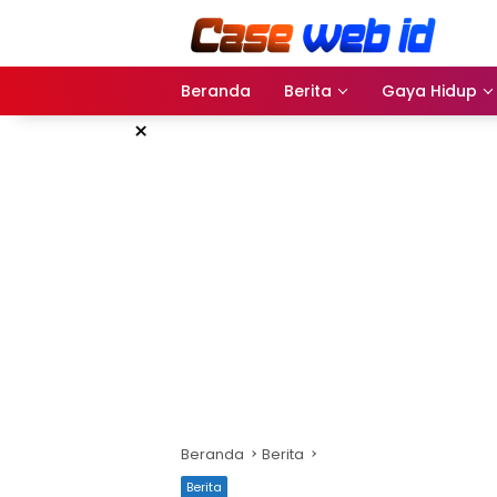
Langsung
ke
konten
Beranda
Berita
Gaya Hidup
×
Beranda
Berita
Berita