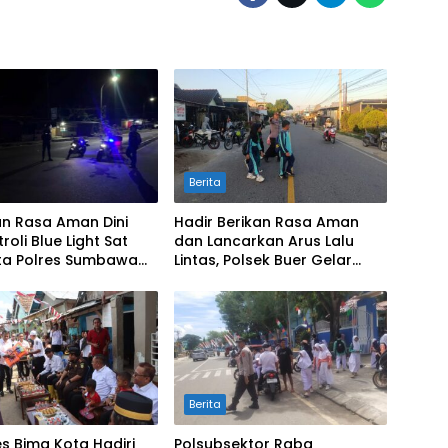
Berita
an Rasa Aman Dini
Hadir Berikan Rasa Aman
troli Blue Light Sat
dan Lancarkan Arus Lalu
a Polres Sumbawa
Lintas, Polsek Buer Gelar
 Simpang Sering
Strong Point di Depan SDN
asi 3C
Perenang
Berita
s Bima Kota Hadiri
Polsubsektor Raba