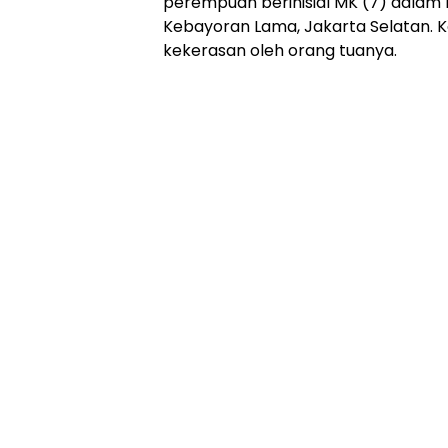
perempuan berinisial MK (7) dalam k
Kebayoran Lama, Jakarta Selatan. 
kekerasan oleh orang tuanya.