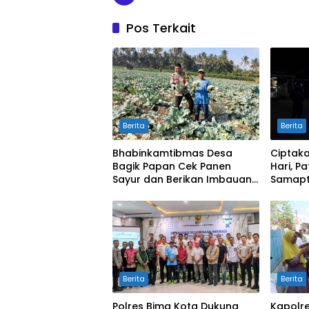
Pos Terkait
Berita
Berita
Bhabinkamtibmas Desa
Ciptak
Bagik Papan Cek Panen
Hari, Pa
Sayur dan Berikan Imbauan
Samapt
Kamtibmas kepada Warga
Pantau
Antisip
Berita
Berita
Polres Bima Kota Dukung
Kapolre