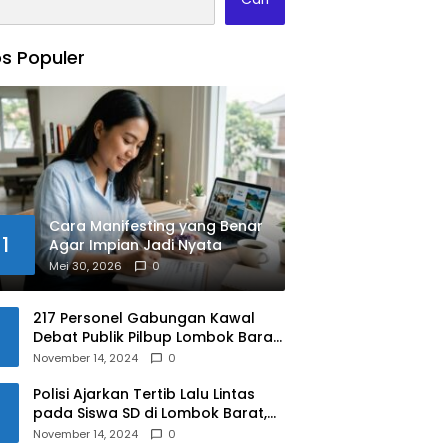
s Populer
Cara Manifesting yang Benar
1
Agar Impian Jadi Nyata
Mei 30, 2026
0
217 Personel Gabungan Kawal
Debat Publik Pilbup Lombok Barat
2024
November 14, 2024
0
Polisi Ajarkan Tertib Lalu Lintas
pada Siswa SD di Lombok Barat,
Apa Saja Materinya?
November 14, 2024
0