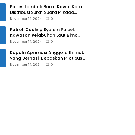
Polres Lombok Barat Kawal Ketat
Distribusi Surat Suara Pilkada
2024
November 14, 2024
0
Patroli Cooling System Polsek
Kawasan Pelabuhan Laut Bima,
Ciptakan Pilkada Serentak 2024
November 14, 2024
0
yang Aman dan Damai
Kapolri Apresiasi Anggota Brimob
yang Berhasil Bebaskan Pilot Susi
Air Korban Penyanderaan KKB
November 14, 2024
0