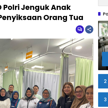
 Polri Jenguk Anak
Po
 Penyiksaan Orang Tua
2
3