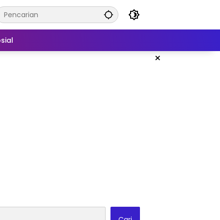
sial
×
Cari