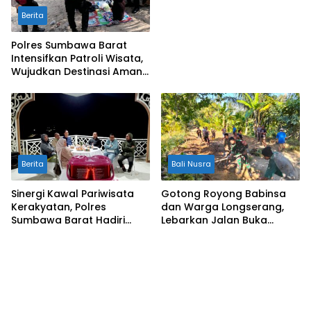
Masyarakat
Berita
Polres Sumbawa Barat
Intensifkan Patroli Wisata,
Wujudkan Destinasi Aman
dan Nyaman bagi
Masyarakat
Berita
Bali Nusra
Sinergi Kawal Pariwisata
Gotong Royong Babinsa
Kerakyatan, Polres
dan Warga Longserang,
Sumbawa Barat Hadiri
Lebarkan Jalan Buka
“Jalan Perjuangan dan
Harapan
Sharing Pengelolaan
Pariwisata Bendungan Tiu
Suntuk”