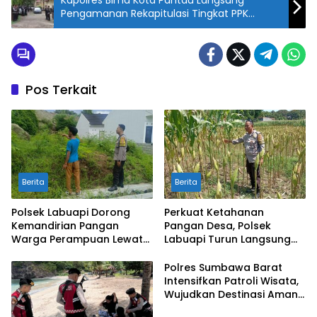
Kapolres Bima Kota Pantau Langsung
Pengamanan Rekapitulasi Tingkat PPK
Pilkada Kota Bima
Pos Terkait
Berita
Berita
Polsek Labuapi Dorong
Perkuat Ketahanan
Kemandirian Pangan
Pangan Desa, Polsek
Warga Perampuan Lewat
Labuapi Turun Langsung
Pemanfaatan Pekarangan
Dampingi Petani Merembu
Rumah
Polres Sumbawa Barat
Intensifkan Patroli Wisata,
Wujudkan Destinasi Aman
dan Nyaman bagi