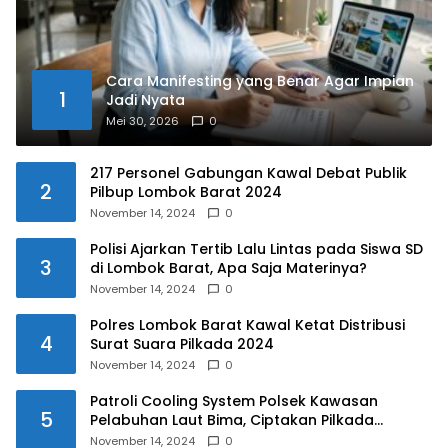
Cara Manifesting yang Benar Agar Impian
1
Jadi Nyata
Mei 30, 2026
0
217 Personel Gabungan Kawal Debat Publik
2
Pilbup Lombok Barat 2024
November 14, 2024
0
Polisi Ajarkan Tertib Lalu Lintas pada Siswa SD
3
di Lombok Barat, Apa Saja Materinya?
November 14, 2024
0
Polres Lombok Barat Kawal Ketat Distribusi
4
Surat Suara Pilkada 2024
November 14, 2024
0
Patroli Cooling System Polsek Kawasan
5
Pelabuhan Laut Bima, Ciptakan Pilkada
Serentak 2024 yang Aman dan Damai
November 14, 2024
0