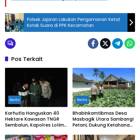
Polsek Jajaran Lakukan Pengamanan Ketat
Kotak Suara di PPK Kecamatan
Pos Terkait
Berita
Berita
Karhutla Hanguskan 40
Bhabinkamtibmas Desa
Hektare Kawasan TNGR
Masbagik Utara Sambangi
Sembalun, Kapolres Lotim
Petani, Dukung Ketahanan
Turun Langsung Padamkan
Pangan dan Swasembada
Api
Pangan