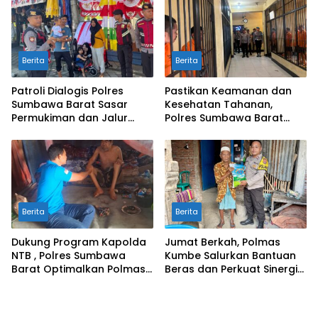
Berita
Berita
Patroli Dialogis Polres
Pastikan Keamanan dan
Sumbawa Barat Sasar
Kesehatan Tahanan,
Permukiman dan Jalur
Polres Sumbawa Barat
Ramai, Jaga Kamtibmas
Intensifkan Pengecekan
Tetap Kondusif
Rutan Secara Berkala
Berita
Berita
Dukung Program Kapolda
Jumat Berkah, Polmas
NTB , Polres Sumbawa
Kumbe Salurkan Bantuan
Barat Optimalkan Polmas
Beras dan Perkuat Sinergi
dan Pendekatan Humanis
Kamtibmas
di Masyarakat