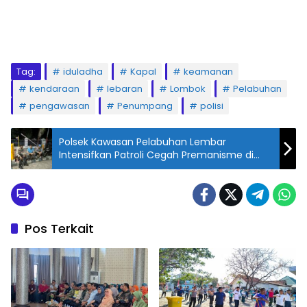
Tag:
iduladha
Kapal
keamanan
kendaraan
lebaran
Lombok
Pelabuhan
pengawasan
Penumpang
polisi
Polsek Kawasan Pelabuhan Lembar
Intensifkan Patroli Cegah Premanisme di
Pelabuhan
Pos Terkait