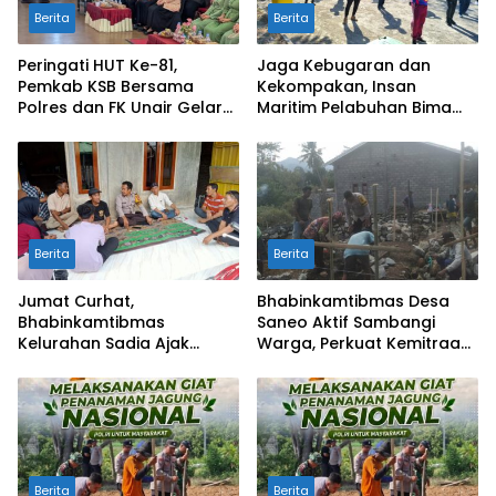
Berita
Berita
Peringati HUT Ke-81,
Jaga Kebugaran dan
Pemkab KSB Bersama
Kekompakan, Insan
Polres dan FK Unair Gelar
Maritim Pelabuhan Bima
Seminar Kesehatan “1000
Gelar Senam Bersama
Hari Pertama Kehidupan”
Berita
Berita
Jumat Curhat,
Bhabinkamtibmas Desa
Bhabinkamtibmas
Saneo Aktif Sambangi
Kelurahan Sadia Ajak
Warga, Perkuat Kemitraan
Warga Perangi Miras dan
dan Gotong Royong Jaga
Narkoba Demi Kamtibmas
Kamtibmas
Kondusif
Berita
Berita