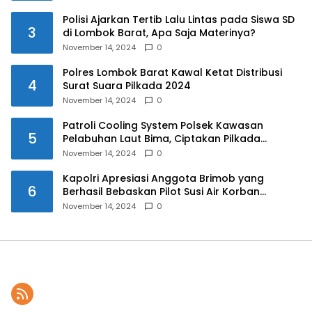
Polisi Ajarkan Tertib Lalu Lintas pada Siswa SD
3
di Lombok Barat, Apa Saja Materinya?
November 14, 2024
0
Polres Lombok Barat Kawal Ketat Distribusi
4
Surat Suara Pilkada 2024
November 14, 2024
0
Patroli Cooling System Polsek Kawasan
5
Pelabuhan Laut Bima, Ciptakan Pilkada
Serentak 2024 yang Aman dan Damai
November 14, 2024
0
Kapolri Apresiasi Anggota Brimob yang
6
Berhasil Bebaskan Pilot Susi Air Korban
Penyanderaan KKB
November 14, 2024
0