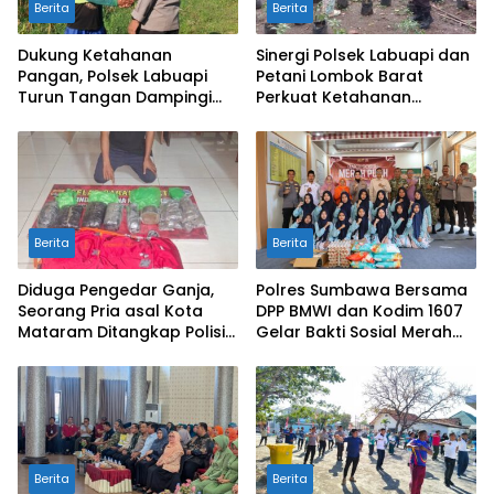
Berita
Berita
Dukung Ketahanan
Sinergi Polsek Labuapi dan
Pangan, Polsek Labuapi
Petani Lombok Barat
Turun Tangan Dampingi
Perkuat Ketahanan
Petani di Desa Karang
Pangan Nasional
Bongkot
Berita
Berita
Diduga Pengedar Ganja,
Polres Sumbawa Bersama
Seorang Pria asal Kota
DPP BMWI dan Kodim 1607
Mataram Ditangkap Polisi
Gelar Bakti Sosial Merah
di Sumbawa Barat
Putih di Ponpes Arrahman
Hidayatullah
Berita
Berita