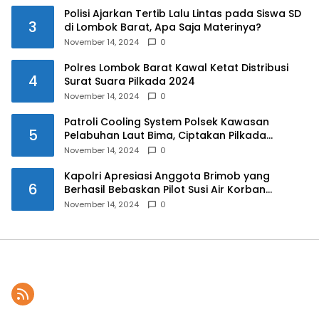
Polisi Ajarkan Tertib Lalu Lintas pada Siswa SD
3
di Lombok Barat, Apa Saja Materinya?
November 14, 2024
0
Polres Lombok Barat Kawal Ketat Distribusi
4
Surat Suara Pilkada 2024
November 14, 2024
0
Patroli Cooling System Polsek Kawasan
5
Pelabuhan Laut Bima, Ciptakan Pilkada
Serentak 2024 yang Aman dan Damai
November 14, 2024
0
Kapolri Apresiasi Anggota Brimob yang
6
Berhasil Bebaskan Pilot Susi Air Korban
Penyanderaan KKB
November 14, 2024
0