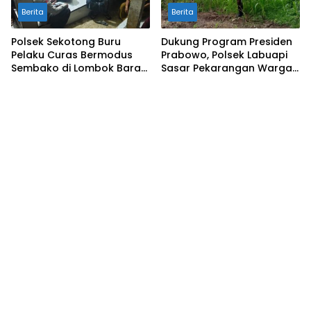
Berita
Berita
Polsek Sekotong Buru
Dukung Program Presiden
Pelaku Curas Bermodus
Prabowo, Polsek Labuapi
Sembako di Lombok Barat,
Sasar Pekarangan Warga
Isu Penculikan Dipastikan
di Lombok Barat
Hoaks