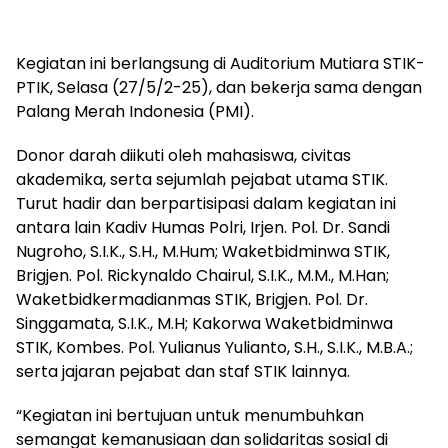
Kegiatan ini berlangsung di Auditorium Mutiara STIK-
PTIK, Selasa (27/5/2-25), dan bekerja sama dengan
Palang Merah Indonesia (PMI).
Donor darah diikuti oleh mahasiswa, civitas
akademika, serta sejumlah pejabat utama STIK.
Turut hadir dan berpartisipasi dalam kegiatan ini
antara lain Kadiv Humas Polri, Irjen. Pol. Dr. Sandi
Nugroho, S.I.K., S.H., M.Hum; Waketbidminwa STIK,
Brigjen. Pol. Rickynaldo Chairul, S.I.K., M.M., M.Han;
Waketbidkermadianmas STIK, Brigjen. Pol. Dr.
Singgamata, S.I.K., M.H; Kakorwa Waketbidminwa
STIK, Kombes. Pol. Yulianus Yulianto, S.H., S.I.K., M.B.A.;
serta jajaran pejabat dan staf STIK lainnya.
“Kegiatan ini bertujuan untuk menumbuhkan
semangat kemanusiaan dan solidaritas sosial di