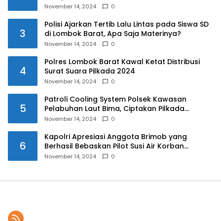
November 14, 2024
0
Polisi Ajarkan Tertib Lalu Lintas pada Siswa SD
3
di Lombok Barat, Apa Saja Materinya?
November 14, 2024
0
Polres Lombok Barat Kawal Ketat Distribusi
4
Surat Suara Pilkada 2024
November 14, 2024
0
Patroli Cooling System Polsek Kawasan
5
Pelabuhan Laut Bima, Ciptakan Pilkada
Serentak 2024 yang Aman dan Damai
November 14, 2024
0
Kapolri Apresiasi Anggota Brimob yang
6
Berhasil Bebaskan Pilot Susi Air Korban
Penyanderaan KKB
November 14, 2024
0