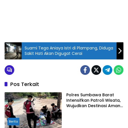
Suami Tega Aniaya Istri di Plampang, Diduga
Sakit Hati Akan Digugat Cerai
Pos Terkait
Polres Sumbawa Barat
Intensifkan Patroli Wisata,
Wujudkan Destinasi Aman
dan Nyaman bagi
Masyarakat
Berita