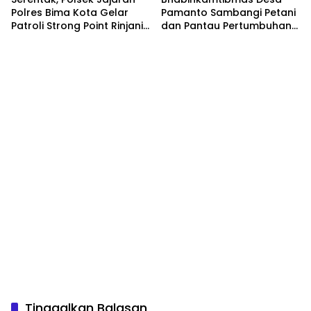
Polres Bima Kota Gelar
Pamanto Sambangi Petani
Patroli Strong Point Rinjani
dan Pantau Pertumbuhan
di Sejumlah Titik Rawan
Tanaman Kacang Kedelai
Tinggalkan Balasan