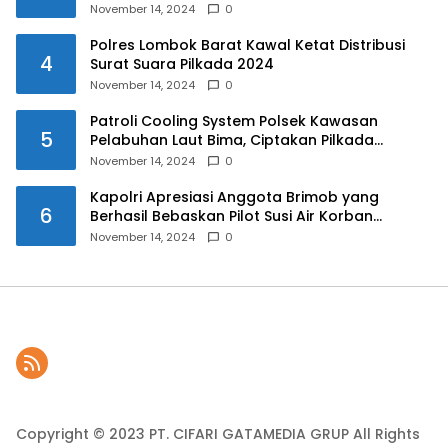
November 14, 2024
0
Polres Lombok Barat Kawal Ketat Distribusi
4
Surat Suara Pilkada 2024
November 14, 2024
0
Patroli Cooling System Polsek Kawasan
5
Pelabuhan Laut Bima, Ciptakan Pilkada
Serentak 2024 yang Aman dan Damai
November 14, 2024
0
Kapolri Apresiasi Anggota Brimob yang
6
Berhasil Bebaskan Pilot Susi Air Korban
Penyanderaan KKB
November 14, 2024
0
Copyright © 2023 PT. CIFARI GATAMEDIA GRUP All Rights