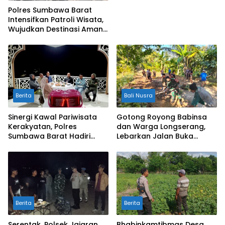
Polres Sumbawa Barat
Intensifkan Patroli Wisata,
Wujudkan Destinasi Aman
dan Nyaman bagi
Masyarakat
Berita
Bali Nusra
Sinergi Kawal Pariwisata
Gotong Royong Babinsa
Kerakyatan, Polres
dan Warga Longserang,
Sumbawa Barat Hadiri
Lebarkan Jalan Buka
“Jalan Perjuangan dan
Harapan
Sharing Pengelolaan
Pariwisata Bendungan Tiu
Suntuk”
Berita
Berita
Serentak, Polsek Jajaran
Bhabinkamtibmas Desa