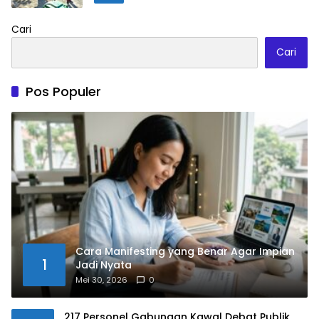
Cari
Cari
Pos Populer
Cara Manifesting yang Benar Agar Impian
1
Jadi Nyata
Mei 30, 2026
0
217 Personel Gabungan Kawal Debat Publik