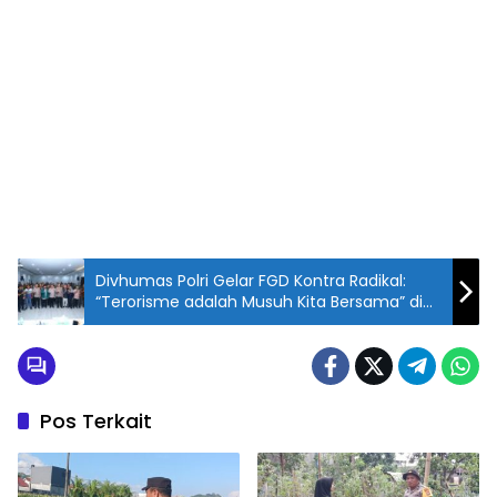
Divhumas Polri Gelar FGD Kontra Radikal:
“Terorisme adalah Musuh Kita Bersama” di
Polrestabes Makassar
Pos Terkait