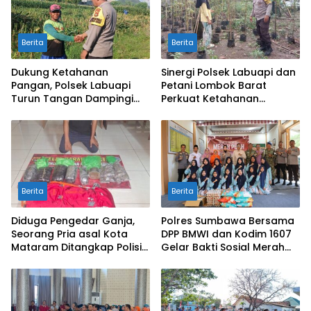
Berita
Berita
Dukung Ketahanan
Sinergi Polsek Labuapi dan
Pangan, Polsek Labuapi
Petani Lombok Barat
Turun Tangan Dampingi
Perkuat Ketahanan
Petani di Desa Karang
Pangan Nasional
Bongkot
Berita
Berita
Diduga Pengedar Ganja,
Polres Sumbawa Bersama
Seorang Pria asal Kota
DPP BMWI dan Kodim 1607
Mataram Ditangkap Polisi
Gelar Bakti Sosial Merah
di Sumbawa Barat
Putih di Ponpes Arrahman
Hidayatullah