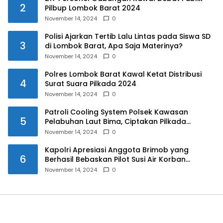
2
Pilbup Lombok Barat 2024
November 14, 2024
0
Polisi Ajarkan Tertib Lalu Lintas pada Siswa SD
3
di Lombok Barat, Apa Saja Materinya?
November 14, 2024
0
Polres Lombok Barat Kawal Ketat Distribusi
4
Surat Suara Pilkada 2024
November 14, 2024
0
Patroli Cooling System Polsek Kawasan
5
Pelabuhan Laut Bima, Ciptakan Pilkada
Serentak 2024 yang Aman dan Damai
November 14, 2024
0
Kapolri Apresiasi Anggota Brimob yang
6
Berhasil Bebaskan Pilot Susi Air Korban
Penyanderaan KKB
November 14, 2024
0