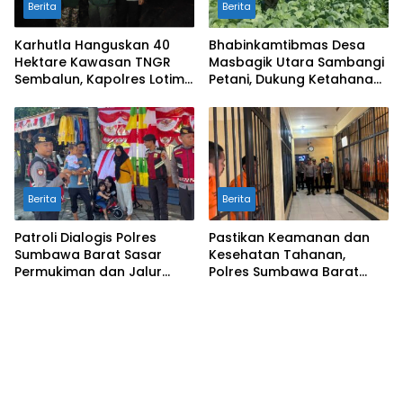
Berita
Berita
Karhutla Hanguskan 40
Bhabinkamtibmas Desa
Hektare Kawasan TNGR
Masbagik Utara Sambangi
Sembalun, Kapolres Lotim
Petani, Dukung Ketahanan
Turun Langsung Padamkan
Pangan dan Swasembada
Api
Pangan
Berita
Berita
Patroli Dialogis Polres
Pastikan Keamanan dan
Sumbawa Barat Sasar
Kesehatan Tahanan,
Permukiman dan Jalur
Polres Sumbawa Barat
Ramai, Jaga Kamtibmas
Intensifkan Pengecekan
Tetap Kondusif
Rutan Secara Berkala