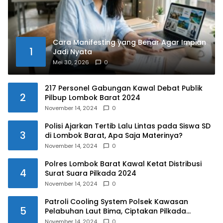
Cara Manifesting yang Benar Agar Impian
1
Jadi Nyata
Mei 30, 2026
0
217 Personel Gabungan Kawal Debat Publik
2
Pilbup Lombok Barat 2024
November 14, 2024
0
Polisi Ajarkan Tertib Lalu Lintas pada Siswa SD
3
di Lombok Barat, Apa Saja Materinya?
November 14, 2024
0
Polres Lombok Barat Kawal Ketat Distribusi
4
Surat Suara Pilkada 2024
November 14, 2024
0
Patroli Cooling System Polsek Kawasan
5
Pelabuhan Laut Bima, Ciptakan Pilkada
Serentak 2024 yang Aman dan Damai
November 14, 2024
0