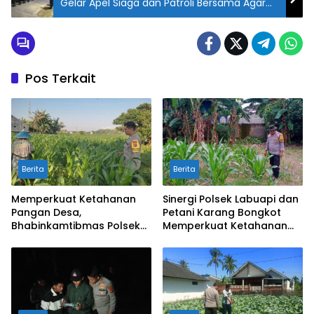
Gelar Apel Siaga dan Patroli Bersama Agar
Wilayah Tetap Kondusif
Pos Terkait
Berita
Berita
Memperkuat Ketahanan
Sinergi Polsek Labuapi dan
Pangan Desa,
Petani Karang Bongkot
Bhabinkamtibmas Polsek
Memperkuat Ketahanan
Labuapi Dampingi Petani
Pangan Nasional
Kuranji Dalang