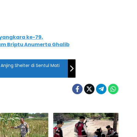
ayangkara ke-79,
am Briptu Anumerta Ghalib
 Anjing Shelter di Sentul Mati