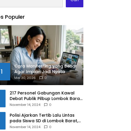
s Populer
Cara Manifesting yang Benar
1
Agar Impian Jadi Nyata
Mei 30, 2026
0
217 Personel Gabungan Kawal
Debat Publik Pilbup Lombok Barat
2024
November 14, 2024
0
Polisi Ajarkan Tertib Lalu Lintas
pada Siswa SD di Lombok Barat,
Apa Saja Materinya?
November 14, 2024
0