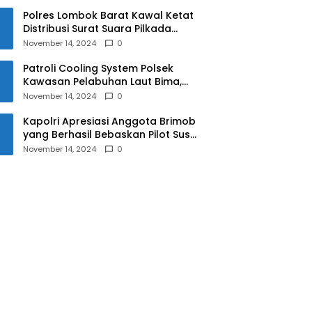
Polres Lombok Barat Kawal Ketat
Distribusi Surat Suara Pilkada
2024
November 14, 2024
0
Patroli Cooling System Polsek
Kawasan Pelabuhan Laut Bima,
Ciptakan Pilkada Serentak 2024
November 14, 2024
0
yang Aman dan Damai
Kapolri Apresiasi Anggota Brimob
yang Berhasil Bebaskan Pilot Susi
Air Korban Penyanderaan KKB
November 14, 2024
0