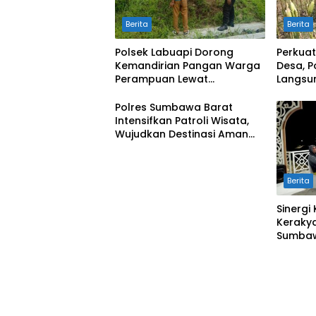
Berita
Berita
Polsek Labuapi Dorong
Perkua
Kemandirian Pangan Warga
Desa, P
Perampuan Lewat
Langsu
Pemanfaatan Pekarangan
Merem
Rumah
Polres Sumbawa Barat
Intensifkan Patroli Wisata,
Wujudkan Destinasi Aman
dan Nyaman bagi
Masyarakat
Berita
Sinergi
Kerakya
Sumbaw
“Jalan 
Sharing
Pariwis
Suntuk”