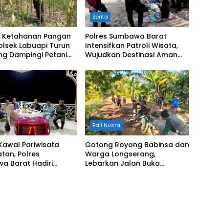
Berita
t Ketahanan Pangan
Polres Sumbawa Barat
olsek Labuapi Turun
Intensifkan Patroli Wisata,
ng Dampingi Petani
Wujudkan Destinasi Aman
bu
dan Nyaman bagi
Masyarakat
Bali Nusra
 Kawal Pariwisata
Gotong Royong Babinsa dan
tan, Polres
Warga Longserang,
a Barat Hadiri
Lebarkan Jalan Buka
Perjuangan dan
Harapan
 Pengelolaan
ata Bendungan Tiu