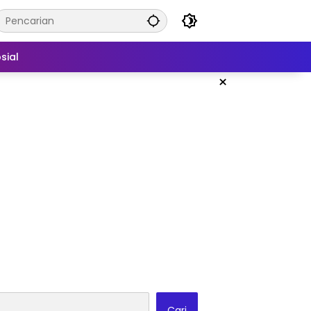
sial
×
Cari