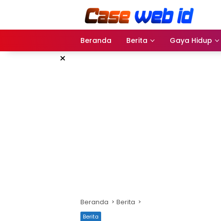
Langsung
ke
konten
Beranda
Berita
Gaya Hidup
×
Beranda
Berita
Berita