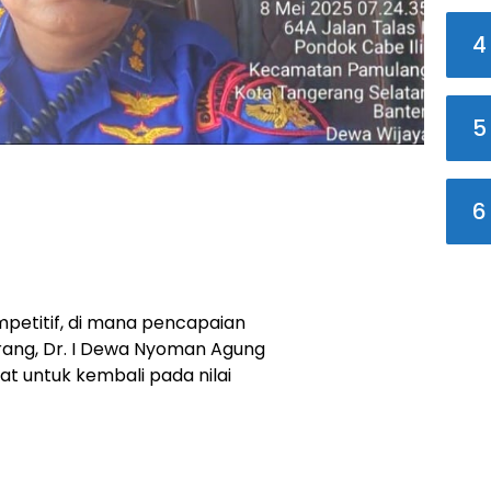
4
5
6
petitif, di mana pencapaian
eorang, Dr. I Dewa Nyoman Agung
 untuk kembali pada nilai