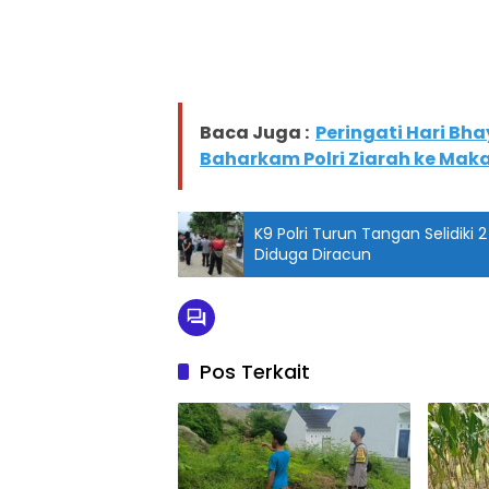
Baca Juga :
Peringati Hari Bh
Baharkam Polri Ziarah ke Mak
K9 Polri Turun Tangan Selidiki 2
Diduga Diracun
Pos Terkait