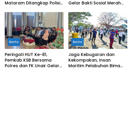
Mataram Ditangkap Polisi
Gelar Bakti Sosial Merah
di Sumbawa Barat
Putih di Ponpes Arrahman
Hidayatullah
Berita
Berita
Peringati HUT Ke-81,
Jaga Kebugaran dan
Pemkab KSB Bersama
Kekompakan, Insan
Polres dan FK Unair Gelar
Maritim Pelabuhan Bima
Seminar Kesehatan “1000
Gelar Senam Bersama
Hari Pertama Kehidupan”