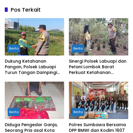
Pos Terkait
Berita
Berita
Dukung Ketahanan
Sinergi Polsek Labuapi dan
Pangan, Polsek Labuapi
Petani Lombok Barat
Turun Tangan Dampingi
Perkuat Ketahanan
Petani di Desa Karang
Pangan Nasional
Bongkot
Berita
Berita
Diduga Pengedar Ganja,
Polres Sumbawa Bersama
Seorang Pria asal Kota
DPP BMWI dan Kodim 1607