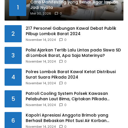
Cara Manifesting yang Benar Agar Impian
1
Jadi Nyata
Mei 30, 2026
0
217 Personel Gabungan Kawal Debat Publik
2
Pilbup Lombok Barat 2024
November 14, 2024
0
Polisi Ajarkan Tertib Lalu Lintas pada Siswa SD
3
di Lombok Barat, Apa Saja Materinya?
November 14, 2024
0
Polres Lombok Barat Kawal Ketat Distribusi
4
Surat Suara Pilkada 2024
November 14, 2024
0
Patroli Cooling System Polsek Kawasan
5
Pelabuhan Laut Bima, Ciptakan Pilkada
Serentak 2024 yang Aman dan Damai
November 14, 2024
0
Kapolri Apresiasi Anggota Brimob yang
6
Berhasil Bebaskan Pilot Susi Air Korban
Penyanderaan KKB
November 14, 2024
0