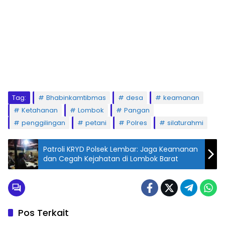
Tag:
Bhabinkamtibmas
desa
keamanan
Ketahanan
Lombok
Pangan
penggilingan
petani
Polres
silaturahmi
Patroli KRYD Polsek Lembar: Jaga Keamanan
dan Cegah Kejahatan di Lombok Barat
Pos Terkait