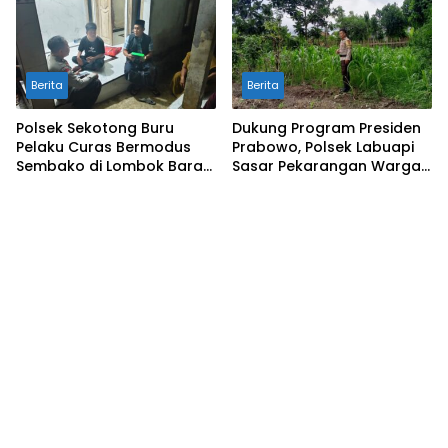
Berita
Berita
Polsek Sekotong Buru
Dukung Program Presiden
Pelaku Curas Bermodus
Prabowo, Polsek Labuapi
Sembako di Lombok Barat,
Sasar Pekarangan Warga
Isu Penculikan Dipastikan
di Lombok Barat
Hoaks