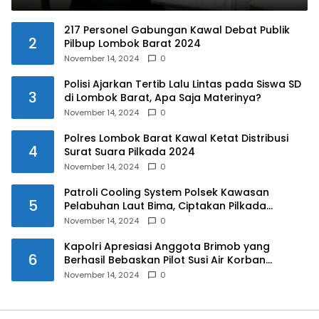
217 Personel Gabungan Kawal Debat Publik
2
Pilbup Lombok Barat 2024
November 14, 2024
0
Polisi Ajarkan Tertib Lalu Lintas pada Siswa SD
3
di Lombok Barat, Apa Saja Materinya?
November 14, 2024
0
Polres Lombok Barat Kawal Ketat Distribusi
4
Surat Suara Pilkada 2024
November 14, 2024
0
Patroli Cooling System Polsek Kawasan
5
Pelabuhan Laut Bima, Ciptakan Pilkada
Serentak 2024 yang Aman dan Damai
November 14, 2024
0
Kapolri Apresiasi Anggota Brimob yang
6
Berhasil Bebaskan Pilot Susi Air Korban
Penyanderaan KKB
November 14, 2024
0