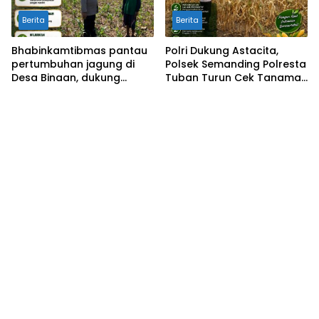
Berita
Berita
Bhabinkamtibmas pantau
Polri Dukung Astacita,
pertumbuhan jagung di
Polsek Semanding Polresta
Desa Binaan, dukung
Tuban Turun Cek Tanaman
Ketahanan Pangan.
jagung milik Warga di Desa
Ngino