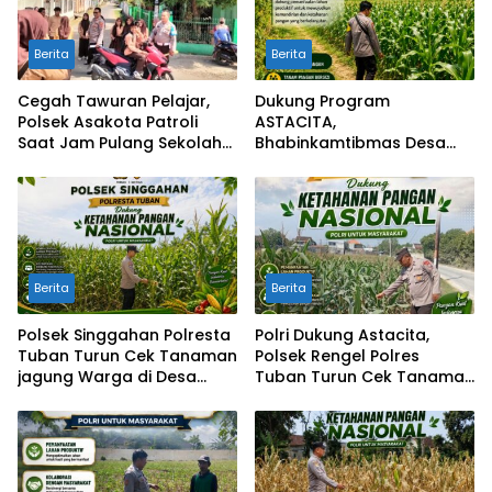
Berita
Berita
Cegah Tawuran Pelajar,
Dukung Program
Polsek Asakota Patroli
ASTACITA,
Saat Jam Pulang Sekolah
Bhabinkamtibmas Desa
dan Bantu Atur Lalu Lintas
Parangbatu Polsek
Parengan Polresta Tuban
laksanakan sambang
tanaman Jagung Di Desa
Parangbatu Kec. Parengan
Berita
Berita
Polsek Singgahan Polresta
Polri Dukung Astacita,
Tuban Turun Cek Tanaman
Polsek Rengel Polres
jagung Warga di Desa
Tuban Turun Cek Tanaman
Mulyoagung
Jagung Warga di Desa
Rengel