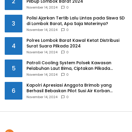
2
Pilbup Lombok Barat 2024
November 14, 2024
0
Polisi Ajarkan Tertib Lalu Lintas pada Siswa SD
3
di Lombok Barat, Apa Saja Materinya?
November 14, 2024
0
Polres Lombok Barat Kawal Ketat Distribusi
4
Surat Suara Pilkada 2024
November 14, 2024
0
Patroli Cooling System Polsek Kawasan
5
Pelabuhan Laut Bima, Ciptakan Pilkada
Serentak 2024 yang Aman dan Damai
November 14, 2024
0
Kapolri Apresiasi Anggota Brimob yang
6
Berhasil Bebaskan Pilot Susi Air Korban
Penyanderaan KKB
November 14, 2024
0