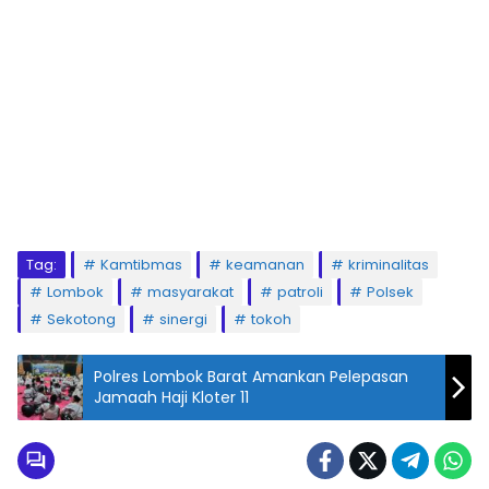
Tag:
Kamtibmas
keamanan
kriminalitas
Lombok
masyarakat
patroli
Polsek
Sekotong
sinergi
tokoh
Polres Lombok Barat Amankan Pelepasan
Jamaah Haji Kloter 11