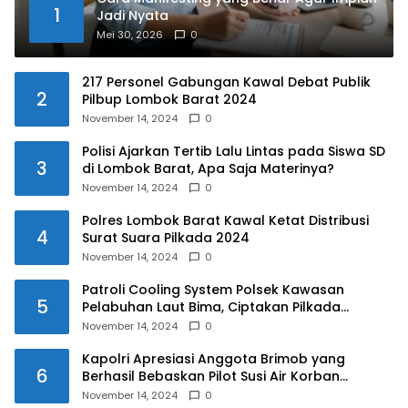
1
Jadi Nyata
Mei 30, 2026
0
217 Personel Gabungan Kawal Debat Publik
2
Pilbup Lombok Barat 2024
November 14, 2024
0
Polisi Ajarkan Tertib Lalu Lintas pada Siswa SD
3
di Lombok Barat, Apa Saja Materinya?
November 14, 2024
0
Polres Lombok Barat Kawal Ketat Distribusi
4
Surat Suara Pilkada 2024
November 14, 2024
0
Patroli Cooling System Polsek Kawasan
5
Pelabuhan Laut Bima, Ciptakan Pilkada
Serentak 2024 yang Aman dan Damai
November 14, 2024
0
Kapolri Apresiasi Anggota Brimob yang
6
Berhasil Bebaskan Pilot Susi Air Korban
Penyanderaan KKB
November 14, 2024
0