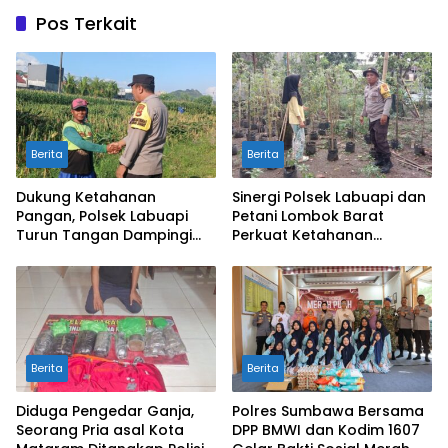
Pos Terkait
Berita
Berita
Dukung Ketahanan
Sinergi Polsek Labuapi dan
Pangan, Polsek Labuapi
Petani Lombok Barat
Turun Tangan Dampingi
Perkuat Ketahanan
Petani di Desa Karang
Pangan Nasional
Bongkot
Berita
Berita
Diduga Pengedar Ganja,
Polres Sumbawa Bersama
Seorang Pria asal Kota
DPP BMWI dan Kodim 1607