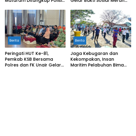
Mataram Ditangkap Polisi
Gelar Bakti Sosial Merah
di Sumbawa Barat
Putih di Ponpes Arrahman
Hidayatullah
Berita
Berita
Peringati HUT Ke-81,
Jaga Kebugaran dan
Pemkab KSB Bersama
Kekompakan, Insan
Polres dan FK Unair Gelar
Maritim Pelabuhan Bima
Seminar Kesehatan “1000
Gelar Senam Bersama
Hari Pertama Kehidupan”