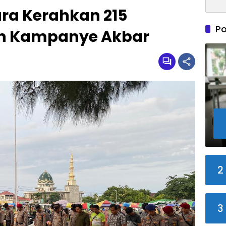
ara Kerahkan 215
Po
n Kampanye Akbar
2
3