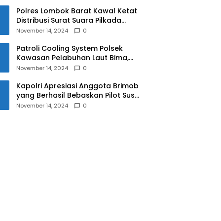
Polres Lombok Barat Kawal Ketat
Distribusi Surat Suara Pilkada
2024
November 14, 2024
0
Patroli Cooling System Polsek
Kawasan Pelabuhan Laut Bima,
Ciptakan Pilkada Serentak 2024
November 14, 2024
0
yang Aman dan Damai
Kapolri Apresiasi Anggota Brimob
yang Berhasil Bebaskan Pilot Susi
Air Korban Penyanderaan KKB
November 14, 2024
0