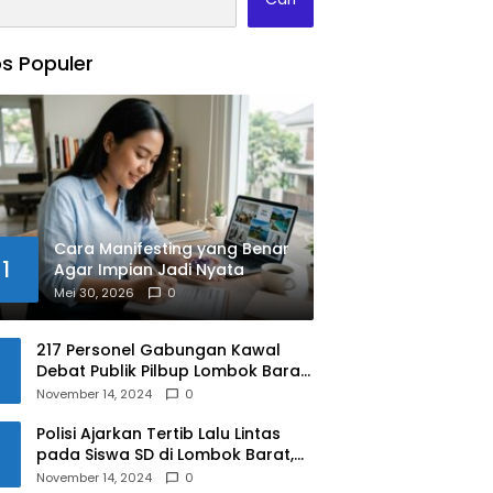
s Populer
Cara Manifesting yang Benar
1
Agar Impian Jadi Nyata
Mei 30, 2026
0
217 Personel Gabungan Kawal
Debat Publik Pilbup Lombok Barat
2024
November 14, 2024
0
Polisi Ajarkan Tertib Lalu Lintas
pada Siswa SD di Lombok Barat,
Apa Saja Materinya?
November 14, 2024
0