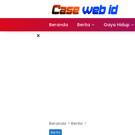
Langsung
ke
konten
Beranda
Berita
Gaya Hidup
×
Beranda
Berita
Berita