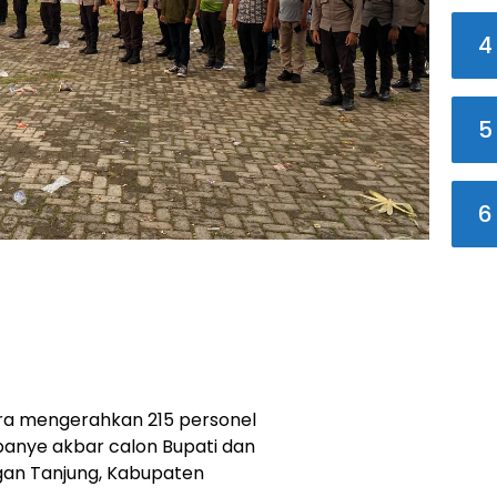
4
5
6
ra mengerahkan 215 personel
nye akbar calon Bupati dan
gan Tanjung, Kabupaten