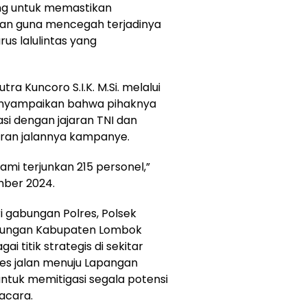
ng untuk memastikan
ran guna mencegah terjadinya
s lalulintas yang
ra Kuncoro S.I.K. M.Si. melalui
menyampaikan bahwa pihaknya
si dengan jajaran TNI dan
ran jalannya kampanye.
mi terjunkan 215 personel,”
mber 2024.
ri gabungan Polres, Polsek
rhubungan Kabupaten Lombok
i titik strategis di sekitar
es jalan menuju Lapangan
untuk memitigasi segala potensi
acara.