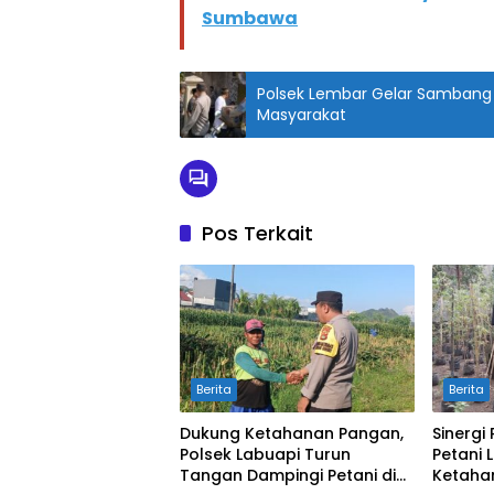
Sumbawa
Polsek Lembar Gelar Sambang 
Masyarakat
Pos Terkait
Berita
Berita
Dukung Ketahanan Pangan,
Sinergi
Polsek Labuapi Turun
Petani 
Tangan Dampingi Petani di
Ketaha