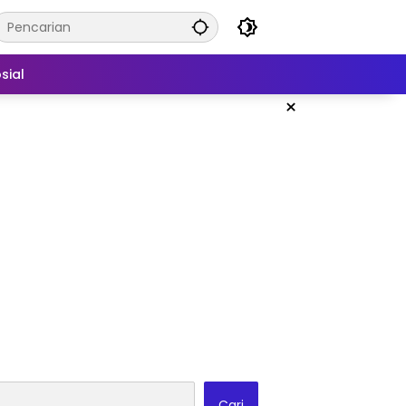
sial
×
Cari