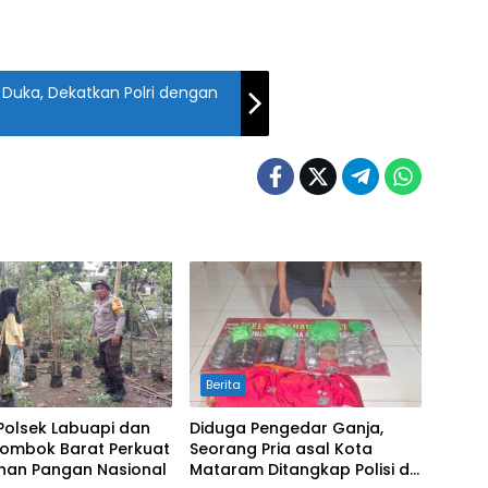
Duka, Dekatkan Polri dengan
Berita
 Polsek Labuapi dan
Diduga Pengedar Ganja,
Lombok Barat Perkuat
Seorang Pria asal Kota
nan Pangan Nasional
Mataram Ditangkap Polisi di