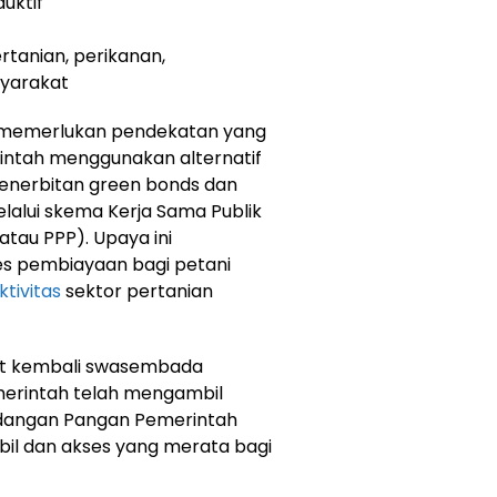
uktif
tanian, perikanan,
syarakat
 memerlukan pendekatan yang
rintah menggunakan alternatif
penerbitan green bonds dan
alui skema Kerja Sama Publik
atau PPP). Upaya ini
s pembiayaan bagi petani
tivitas
sektor pertanian
at kembali swasembada
merintah telah mengambil
adangan Pangan Pemerintah
bil dan akses yang merata bagi