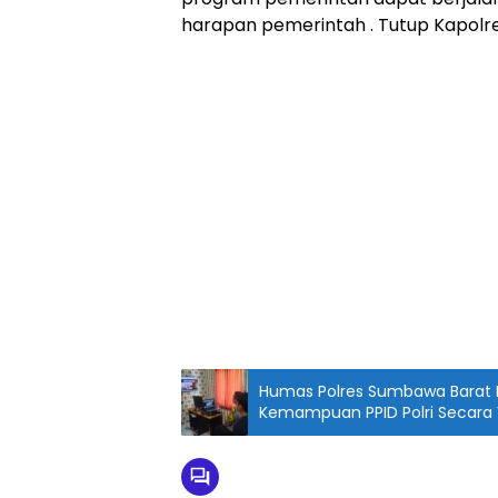
harapan pemerintah . Tutup Kapolre
Humas Polres Sumbawa Barat I
Kemampuan PPID Polri Secara V