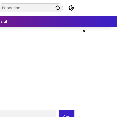
sial
×
Cari