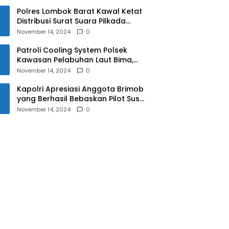
Polres Lombok Barat Kawal Ketat
Distribusi Surat Suara Pilkada
2024
November 14, 2024
0
Patroli Cooling System Polsek
Kawasan Pelabuhan Laut Bima,
Ciptakan Pilkada Serentak 2024
November 14, 2024
0
yang Aman dan Damai
Kapolri Apresiasi Anggota Brimob
yang Berhasil Bebaskan Pilot Susi
Air Korban Penyanderaan KKB
November 14, 2024
0