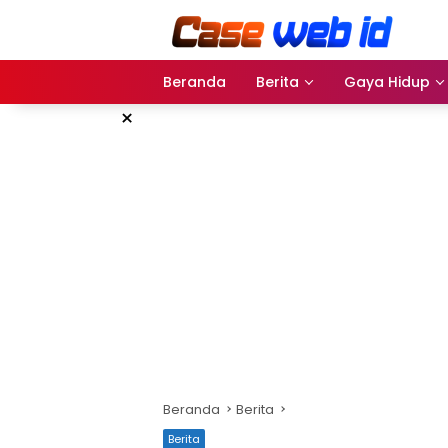
Langsung
ke
konten
Beranda
Berita
Gaya Hidup
×
Beranda
Berita
Berita