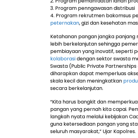
2. Program pemanfaatan lahan prod
3. Program penngawasan distribusi
4. Program rekrutmen bakomsus per
peternakan
, gizi dan kesehatan ma
Ketahanan pangan jangka panjang
lebih berkelanjutan sehingga peme
pembiayaan yang inovatif, seperti 
kolaborasi
dengan sektor swasta mel
Swasta (Public Private Partnerships 
diharapkan dapat memperluas akse
skala kecil dan meningkatkan
produk
secara berkelanjutan.
“Kita harus bangkit dan memperku
pangan yang pernah kita capai. Pe
langkah nyata melalui kebijakan C
guna ketersediaan pangan yang sta
seluruh masyarakat,” Ujar Kapolres.