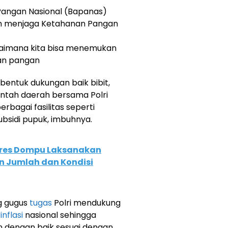
Pangan Nasional (Bapanas)
am menjaga Ketahanan Pangan
gaimana kita bisa menemukan
nan pangan
entuk dukungan baik bibit,
ntah daerah bersama Polri
bagai fasilitas seperti
bsidi pupuk, imbuhnya.
lres Dompu Laksanakan
n Jumlah dan Kondisi
g gugus
tugas
Polri mendukung
n
inflasi
nasional sehingga
 dengan baik sesuai dengan