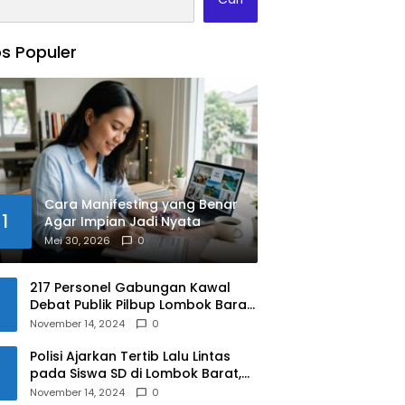
s Populer
Cara Manifesting yang Benar
1
Agar Impian Jadi Nyata
Mei 30, 2026
0
217 Personel Gabungan Kawal
Debat Publik Pilbup Lombok Barat
2024
November 14, 2024
0
Polisi Ajarkan Tertib Lalu Lintas
pada Siswa SD di Lombok Barat,
Apa Saja Materinya?
November 14, 2024
0