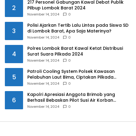
217 Personel Gabungan Kawal Debat Publik
2
Pilbup Lombok Barat 2024
November 14, 2024
0
Polisi Ajarkan Tertib Lalu Lintas pada Siswa SD
3
di Lombok Barat, Apa Saja Materinya?
November 14, 2024
0
Polres Lombok Barat Kawal Ketat Distribusi
4
Surat Suara Pilkada 2024
November 14, 2024
0
Patroli Cooling System Polsek Kawasan
5
Pelabuhan Laut Bima, Ciptakan Pilkada
Serentak 2024 yang Aman dan Damai
November 14, 2024
0
Kapolri Apresiasi Anggota Brimob yang
6
Berhasil Bebaskan Pilot Susi Air Korban
Penyanderaan KKB
November 14, 2024
0