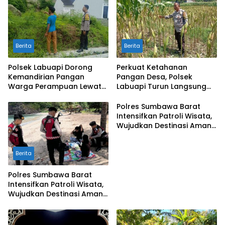
Berita
Berita
Polsek Labuapi Dorong
Perkuat Ketahanan
Kemandirian Pangan
Pangan Desa, Polsek
Warga Perampuan Lewat
Labuapi Turun Langsung
Pemanfaatan Pekarangan
Dampingi Petani Merembu
Rumah
Polres Sumbawa Barat
Intensifkan Patroli Wisata,
Wujudkan Destinasi Aman
dan Nyaman bagi
Masyarakat
Berita
Polres Sumbawa Barat
Intensifkan Patroli Wisata,
Wujudkan Destinasi Aman
dan Nyaman bagi
Masyarakat