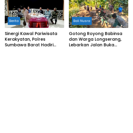
Berita
Bali Nusra
Sinergi Kawal Pariwisata
Gotong Royong Babinsa
Kerakyatan, Polres
dan Warga Longserang,
Sumbawa Barat Hadiri
Lebarkan Jalan Buka
“Jalan Perjuangan dan
Harapan
Sharing Pengelolaan
Pariwisata Bendungan Tiu
Suntuk”