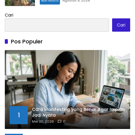
Bali Nusra
Agustus 9, 2026
Cari
Cari
Pos Populer
Cara Manifesting yang Benar Agar Impian
1
Jadi Nyata
Mei 30, 2026
0