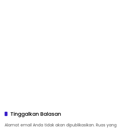
Lombok Tengah
Pembinaan Warga Rutan
Polres KSB
Tinggalkan Balasan
Alamat email Anda tidak akan dipublikasikan.
Ruas yang