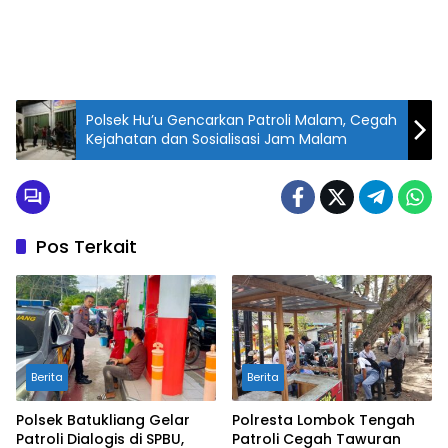
Polsek Hu’u Gencarkan Patroli Malam, Cegah
Kejahatan dan Sosialisasi Jam Malam
Pos Terkait
Berita
Berita
Polsek Batukliang Gelar
Polresta Lombok Tengah
Patroli Dialogis di SPBU,
Patroli Cegah Tawuran