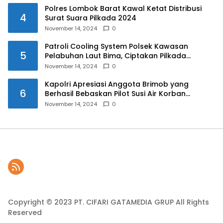
Polres Lombok Barat Kawal Ketat Distribusi
4
Surat Suara Pilkada 2024
November 14, 2024
0
Patroli Cooling System Polsek Kawasan
5
Pelabuhan Laut Bima, Ciptakan Pilkada
Serentak 2024 yang Aman dan Damai
November 14, 2024
0
Kapolri Apresiasi Anggota Brimob yang
6
Berhasil Bebaskan Pilot Susi Air Korban
Penyanderaan KKB
November 14, 2024
0
Copyright © 2023 PT. CIFARI GATAMEDIA GRUP All Rights
Reserved