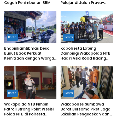
Cegah Penimbunan BBM
Pelajar di Jalan Praya-
Mujur
Berita
Berita
Bhabinkamtibmas Desa
Kapolresta Loteng
Bunut Baok Perkuat
Dampingi Wakapolda NTB
Kemitraan dengan Warga
Hadiri Asia Road Racing
untuk Jaga Kamtibmas
Championship 2026 di
Sirkuit Mandalika
Berita
Berita
Wakapolda NTB Pimpin
Wakapolres Sumbawa
Patroli Strong Point Presisi
Barat Bersama Piket Jaga
Polda NTB di Polresta
Lakukan Pengecekan dan